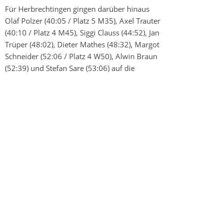
Für Herbrechtingen gingen darüber hinaus
Olaf Polzer (40:05 / Platz 5 M35), Axel Trauter
(40:10 / Platz 4 M45), Siggi Clauss (44:52), Jan
Trüper (48:02), Dieter Mathes (48:32), Margot
Schneider (52:06 / Platz 4 W50), Alwin Braun
(52:39) und Stefan Sare (53:06) auf die
Strecke.
Bei dieser starken Beteiligung konnte neben
den Pokalen gemeinsam mit den Zanger
Lauffreunden ein Vesperteller als Preis für die
größte teilnehmende Laufgruppe gewonnen
werden.
Auf dem beigefügten Bild sind abgebildet
(v.l.n.r.): Axel Trauter, Dieter Mathes, Silke
Konold, Alwin Braun, Gerlinde Möller, Jan
Trüper, Olaf Polzer, Siggi Clauss, Jürgen Kube
und Stefan Sare. Leider fehlt Margot Schneider