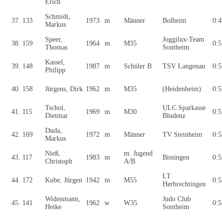
Erich
Schmidt,
37.
133
1973
m
Männer
Bolheim
0:4
Markus
Speer,
Joggilux-Team
38.
159
1964
m
M35
0:5
Thomas
Sontheim
Kassel,
39.
148
1987
m
Schüler B
TSV Langenau
0:5
Philipp
40.
158
Jürgens, Dirk
1962
m
M35
(Heidenheim)
0:5
Tschol,
ULC Sparkasse
41.
115
1969
m
M30
0:5
Dietmar
Bludenz
Duda,
42.
169
1972
m
Männer
TV Steinheim
0:5
Markus
Nieß,
m. Jugend
43.
117
1983
m
Bissingen
0:5
Christoph
A/B
LT
44.
172
Kube, Jürgen
1942
m
M55
0:5
Herbrechtingen
Widenmann,
Judo Club
45.
141
1962
w
W35
0:5
Heike
Sontheim