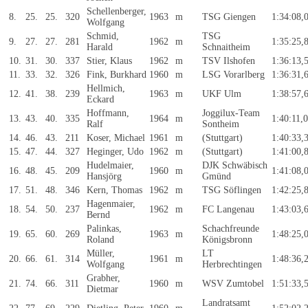
Schellenberger,
8.
25.
25.
320
1963
m
TSG Giengen
1:34:08,
Wolfgang
Schmid,
TSG
9.
27.
27.
281
1962
m
1:35:25,
Harald
Schnaitheim
10.
31.
30.
337
Stier, Klaus
1962
m
TSV Ilshofen
1:36:13,
11.
33.
32.
326
Fink, Burkhard
1960
m
LSG Vorarlberg
1:36:31,
Hellmich,
12.
41.
38.
239
1963
m
UKF Ulm
1:38:57,
Eckard
Hoffmann,
Joggilux-Team
13.
43.
40.
335
1964
m
1:40:11,
Ralf
Sontheim
14.
46.
43.
211
Koser, Michael
1961
m
(Stuttgart)
1:40:33,
15.
47.
44.
327
Heginger, Udo
1962
m
(Stuttgart)
1:41:00,
Hudelmaier,
DJK Schwäbisch
16.
48.
45.
209
1960
m
1:41:08,
Hansjörg
Gmünd
17.
51.
48.
346
Kern, Thomas
1962
m
TSG Söflingen
1:42:25,
Hagenmaier,
18.
54.
50.
237
1962
m
FC Langenau
1:43:03,
Bernd
Palinkas,
Schachfreunde
19.
65.
60.
269
1963
m
1:48:25,
Roland
Königsbronn
Müller,
LT
20.
66.
61.
314
1961
m
1:48:36,
Wolfgang
Herbrechtingen
Grabher,
21.
74.
66.
311
1960
m
WSV Zumtobel
1:51:33,
Dietmar
Landratsamt