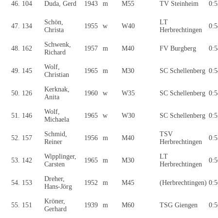
46.
104
Duda, Gerd
1943
m
M55
TV Steinheim
0:5
Schön,
LT
47.
134
1955
w
W40
0:5
Christa
Herbrechtingen
Schwenk,
48.
162
1957
m
M40
FV Burgberg
0:5
Richard
Wolf,
49.
145
1965
m
M30
SC Schellenberg
0:5
Christian
Kerknak,
50.
126
1960
w
W35
SC Schellenberg
0:5
Anita
Wolf,
51.
146
1965
w
W30
SC Schellenberg
0:5
Michaela
Schmid,
TSV
52.
157
1956
m
M40
0:5
Reiner
Herbrechtingen
Wipplinger,
LT
53.
142
1965
m
M30
0:5
Carsten
Herbrechtingen
Dreher,
54.
153
1952
m
M45
(Herbrechtingen)
0:5
Hans-Jörg
Kröner,
55.
151
1939
m
M60
TSG Giengen
0:5
Gerhard