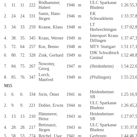
Rödhammer,
ULC Sparkasse
1.
11.
11.
222
1946
m
1:26:55,
Hubert
Bludenz
Sanin, Hans-
EK
2.
24.
24.
331
1946
m
1:33:37,
Jürgen
Schwaikheim
LT
3.
34.
33.
259
Krause, Klaus
1948
m
1:37:02,
Herbrechtingen
Intersport Kraus
4.
38.
35.
345
Kraus, Werner
1949
m
1:37:47,
Dillingen
5.
72.
64.
257
Kos, Benno
1948
m
MTV Stuttgart
1:51:17,
DJK Schwäbisch
6.
80.
72.
328
Zink, Gerhard
1949
m
1:52:48,
Gmünd
Nowotny,
7.
84.
75.
267
1947
m
(Heidenheim)
1:54:22,
Georg
Lorch,
8.
85.
76.
347
1949
m
(Pfullingen)
1:55:23,
Manfred
M55
Heidenheimer
1.
6.
6.
334
Sirin, Ömer
1941
m
1:25:16,
SB
ULC Sparkasse
2.
9.
9.
221
Dobler, Erwin
1944
m
1:26:45,
Bludenz
Hämmerer,
Heidenheimer
3.
13.
13.
210
1943
m
1:27:07,
Heinz
SB
Bettinazzi,
ULC Sparkasse
4.
28.
28.
217
1943
m
1:35:37,
Jürgen
Bludenz
5.
58.
53.
274
Reichel, Uwe
1941
m
Gerbrunn
1:44:46,