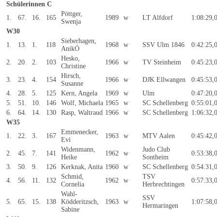
Schülerinnen C
Pöttger,
1.
67.
16.
165
1989
w
LT Alfdorf
1:08:29,
Swenja
W30
Sieberhagen,
1.
13.
1.
118
1968
w
SSV Ulm 1846
0:42:25,
AnikÓ
Hesko,
2.
20.
2.
103
1966
w
TV Steinheim
0:45:23,
Christine
Hirsch,
3.
23.
4.
154
1966
w
DJK Ellwangen
0:45:53,
Susanne
4.
28.
5.
125
Kern, Angela
1969
w
Ulm
0:47:20,
5.
51.
10.
146
Wolf, Michaela
1965
w
SC Schellenberg
0:55:01,
6.
64.
14.
130
Rasp, Waltraud
1966
w
SC Schellenberg
1:06:32,
W35
Emmenecker,
1.
22.
3.
167
1963
w
MTV Aalen
0:45:42,
Evi
Widenmann,
Judo Club
2.
45.
7.
141
1962
w
0:53:38,
Heike
Sontheim
3.
50.
9.
126
Kerknak, Anita
1960
w
SC Schellenberg
0:54:31,
Schmid,
TSV
4.
56.
11.
132
1962
w
0:57:33,
Cornelia
Herbrechtingen
Wahl-
SSV
5.
65.
15.
138
Ködderitzsch,
1963
w
1:07:58,
Hermaringen
Sabine