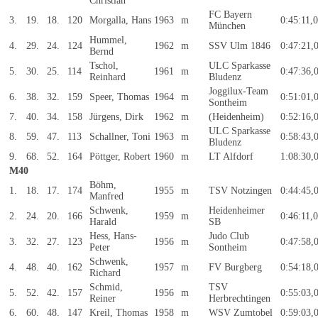
Christian
FC Bayern
3.
19.
18.
120
Morgalla, Hans
1963
m
0:45:11,
München
Hummel,
4.
29.
24.
124
1962
m
SSV Ulm 1846
0:47:21,
Bernd
Tschol,
ULC Sparkasse
5.
30.
25.
114
1961
m
0:47:36,
Reinhard
Bludenz
Joggilux-Team
6.
38.
32.
159
Speer, Thomas
1964
m
0:51:01,
Sontheim
7.
40.
34.
158
Jürgens, Dirk
1962
m
(Heidenheim)
0:52:16,
ULC Sparkasse
8.
59.
47.
113
Schallner, Toni
1963
m
0:58:43,
Bludenz
9.
68.
52.
164
Pöttger, Robert
1960
m
LT Alfdorf
1:08:30,
M40
Böhm,
1.
18.
17.
174
1955
m
TSV Notzingen
0:44:45,
Manfred
Schwenk,
Heidenheimer
2.
24.
20.
166
1959
m
0:46:11,
Harald
SB
Hess, Hans-
Judo Club
3.
32.
27.
123
1956
m
0:47:58,
Peter
Sontheim
Schwenk,
4.
48.
40.
162
1957
m
FV Burgberg
0:54:18,
Richard
Schmid,
TSV
5.
52.
42.
157
1956
m
0:55:03,
Reiner
Herbrechtingen
6.
60.
48.
147
Kreil, Thomas
1958
m
WSV Zumtobel
0:59:03,