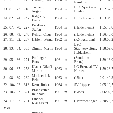
22.
77.
69.
229
Dietling, Peter
1960
m
1:52:02,
Neu-Ulm
Tschann,
ULC Sparkasse
23.
81.
73.
218
1964
m
1:52:57,
Jürgen
Bludenz
Kalgisch,
24.
82.
74.
247
1964
m
LT Schönaich
1:53:04,
Frank
Brodbeck,
25.
87.
78.
227
1964
m
(Heidenheim)
1:55:40,
Stefan
26.
88.
79.
248
Kehrer, Claus
1964
m
(Heidenheim)
1:56:43,
27.
91.
82.
207
Härlen, Werner
1962
m
(Königsbronn)
1:58:08,
BSG
28.
93.
84.
305
Zimmt, Martin
1964
m
Stadtverwaltung
1:58:09,
Heidenheim
Poidinger,
(Sontheim-
29.
95.
86.
271
1961
m
1:59:16,
Horst
Brenz)
Klauer-Dikoff,
LG Brenztal TV
30.
96.
87.
253
1963
m
1:59:23,
Marion
Hürben
Machatschek,
31.
98.
89.
262
1963
m
(Ulm)
2:01:49,
Helmut
32.
104.
92.
313
Kern, Robert
1964
m
SV Lippach
2:05:19,
Brandstetter,
33.
106.
93.
321
1961
m
(Glött)
2:06:02,
Reinhold
Lindner,
34.
118.
97.
261
1961
m
(Herbrechtingen)
2:20:28,
Klaus-Peter
M40