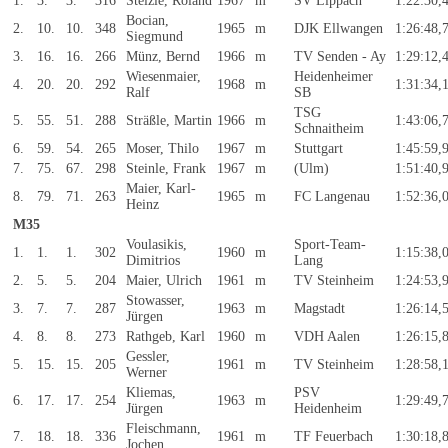
1.
3.
3.
316
Stelzle, Roland
1967
m
SV Lippach
1:22:30,
Bocian,
2.
10.
10.
348
1965
m
DJK Ellwangen
1:26:48,
Siegmund
3.
16.
16.
266
Münz, Bernd
1966
m
TV Senden - Ay
1:29:12,
Wiesenmaier,
Heidenheimer
4.
20.
20.
292
1968
m
1:31:34,
Ralf
SB
TSG
5.
55.
51.
288
Sträßle, Martin
1966
m
1:43:06,
Schnaitheim
6.
59.
54.
265
Moser, Thilo
1967
m
Stuttgart
1:45:59,
7.
75.
67.
298
Steinle, Frank
1967
m
(Ulm)
1:51:40,
Maier, Karl-
8.
79.
71.
263
1965
m
FC Langenau
1:52:36,
Heinz
M35
Voulasikis,
Sport-Team-
1.
1.
1.
302
1960
m
1:15:38,
Dimitrios
Lang
2.
5.
5.
204
Maier, Ulrich
1961
m
TV Steinheim
1:24:53,
Stowasser,
3.
7.
7.
287
1963
m
Magstadt
1:26:14,
Jürgen
4.
8.
8.
273
Rathgeb, Karl
1960
m
VDH Aalen
1:26:15,
Gessler,
5.
15.
15.
205
1961
m
TV Steinheim
1:28:58,
Werner
Kliemas,
PSV
6.
17.
17.
254
1963
m
1:29:49,
Jürgen
Heidenheim
Fleischmann,
7.
18.
18.
336
1961
m
TF Feuerbach
1:30:18,
Jochen