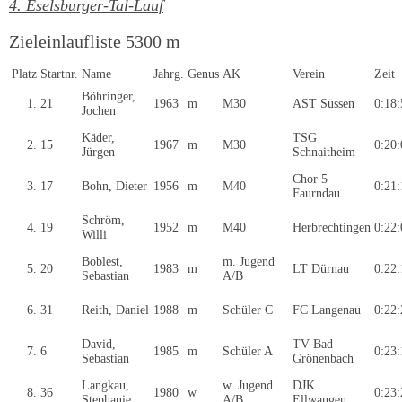
4. Eselsburger-Tal-Lauf
Zieleinlaufliste 5300 m
Platz
Startnr.
Name
Jahrg.
Genus
AK
Verein
Zeit
Böhringer,
1.
21
1963
m
M30
AST Süssen
0:18:
Jochen
Käder,
TSG
2.
15
1967
m
M30
0:20:
Jürgen
Schnaitheim
Chor 5
3.
17
Bohn, Dieter
1956
m
M40
0:21:
Faurndau
Schröm,
4.
19
1952
m
M40
Herbrechtingen
0:22:
Willi
Boblest,
m. Jugend
5.
20
1983
m
LT Dürnau
0:22:
Sebastian
A/B
6.
31
Reith, Daniel
1988
m
Schüler C
FC Langenau
0:22:
David,
TV Bad
7.
6
1985
m
Schüler A
0:23:
Sebastian
Grönenbach
Langkau,
w. Jugend
DJK
8.
36
1980
w
0:23:
Stephanie
A/B
Ellwangen