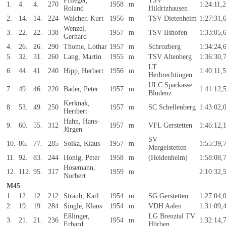
Pflieger,
TSV
1.
4.
4.
270
1958
m
1:24:11,
Roland
Hildrizhausen
2.
14.
14.
224
Walcher, Kurt
1956
m
TSV Dietenheim
1:27:31,
Wenzel,
3.
22.
22.
338
1957
m
TSV Ilshofen
1:33:05,
Gerhard
4.
26.
26.
290
Thome, Lothar
1957
m
Schrozberg
1:34:24,
5.
32.
31.
260
Lang, Martin
1955
m
TSV Altenberg
1:36:30,
LT
6.
44.
41.
240
Hipp, Herbert
1956
m
1:40:11,
Herbrechtingen
ULC Sparkasse
7.
49.
46.
220
Bader, Peter
1957
m
1:41:12,
Bludenz
Kerknak,
8.
53.
49.
250
1957
m
SC Schellenberg
1:43:02,
Heribert
Hahn, Hans-
9.
60.
55.
312
1957
m
VFL Gerstetten
1:46:12,
Jürgen
SV
10.
86.
77.
285
Soika, Klaus
1957
m
1:55:39,
Mergelstetten
11.
92.
83.
244
Honig, Peter
1958
m
(Heidenheim)
1:58:08,
Hosemann,
12.
112.
95.
317
1959
m
2:10:32,
Norbert
M45
1.
12.
12.
212
Straub, Karl
1954
m
SG Gerstetten
1:27:04,
2.
19.
19.
284
Single, Klaus
1954
m
VDH Aalen
1:31:09,
Eßlinger,
LG Brenztal TV
3.
21.
21.
236
1954
m
1:32:14,
Erhard
Hürben