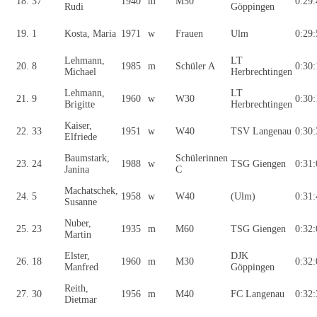
18.
37
1940
m
M50
0:29:
Rudi
Göppingen
19.
1
Kosta, Maria
1971
w
Frauen
Ulm
0:29:
Lehmann,
LT
20.
8
1985
m
Schüler A
0:30:
Michael
Herbrechtingen
Lehmann,
LT
21.
9
1960
w
W30
0:30:
Brigitte
Herbrechtingen
Kaiser,
22.
33
1951
w
W40
TSV Langenau
0:30:
Elfriede
Baumstark,
Schülerinnen
23.
24
1988
w
TSG Giengen
0:31:
Janina
C
Machatschek,
24.
5
1958
w
W40
(Ulm)
0:31:
Susanne
Nuber,
25.
23
1935
m
M60
TSG Giengen
0:32:
Martin
Elster,
DJK
26.
18
1960
m
M30
0:32:
Manfred
Göppingen
Reith,
27.
30
1956
m
M40
FC Langenau
0:32:
Dietmar