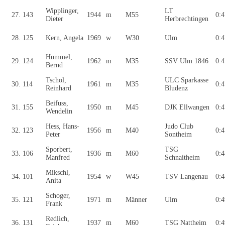
Wipplinger,
LT
27.
143
1944
m
M55
0:4
Dieter
Herbrechtingen
28.
125
Kern, Angela
1969
w
W30
Ulm
0:4
Hummel,
29.
124
1962
m
M35
SSV Ulm 1846
0:4
Bernd
Tschol,
ULC Sparkasse
30.
114
1961
m
M35
0:4
Reinhard
Bludenz
Beifuss,
31.
155
1950
m
M45
DJK Ellwangen
0:4
Wendelin
Hess, Hans-
Judo Club
32.
123
1956
m
M40
0:4
Peter
Sontheim
Sporbert,
TSG
33.
106
1936
m
M60
0:4
Manfred
Schnaitheim
Mikschl,
34.
101
1954
w
W45
TSV Langenau
0:4
Anita
Schoger,
35.
121
1971
m
Männer
Ulm
0:4
Frank
Redlich,
36.
131
1937
m
M60
TSG Nattheim
0:4