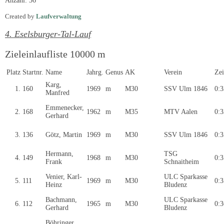
Anzahl: 36
Created by
Laufverwaltung
4. Eselsburger-Tal-Lauf
Zieleinlaufliste 10000 m
Platz
Startnr.
Name
Jahrg.
Genus
AK
Verein
Zei
Karg,
1.
160
1969
m
M30
SSV Ulm 1846
0:3
Manfred
Emmenecker,
2.
168
1962
m
M35
MTV Aalen
0:3
Gerhard
3.
136
Götz, Martin
1969
m
M30
SSV Ulm 1846
0:3
Hermann,
TSG
4.
149
1968
m
M30
0:3
Frank
Schnaitheim
Venier, Karl-
ULC Sparkasse
5.
111
1969
m
M30
0:3
Heinz
Bludenz
Bachmann,
ULC Sparkasse
6.
112
1965
m
M30
0:3
Gerhard
Bludenz
Böhringer,