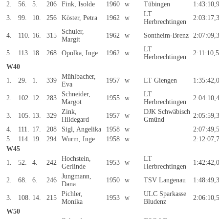
2.
56.
5.
206
Fink, Isolde
1960
w
Tübingen
1:43:10,
LT
3.
99.
10.
256
Köster, Petra
1962
w
2:03:17,
Herbrechtingen
Schuler,
4.
110.
16.
315
1962
w
Sontheim-Brenz
2:07:09,
Margit
LT
5.
113.
18.
268
Opolka, Inge
1962
w
2:11:10,
Herbrechtingen
W40
Mühlbacher,
1.
29.
1.
339
1957
w
LT Giengen
1:35:42,
Eva
Schneider,
LT
2.
102.
12.
283
1955
w
2:04:10,
Margot
Herbrechtingen
Zink,
DJK Schwäbisch
3.
105.
13.
329
1957
w
2:05:59,
Hildegard
Gmünd
4.
111.
17.
208
Sigl, Angelika
1958
w
2:07:49,
5.
114.
19.
294
Wurm, Inge
1958
w
2:12:07,
W45
Hochstein,
LT
1.
52.
4.
242
1953
w
1:42:42,
Gerlinde
Herbrechtingen
Jungmann,
2.
68.
6.
246
1950
w
TSV Langenau
1:48:49,
Dana
Pichler,
ULC Sparkasse
3.
108.
14.
215
1953
w
2:06:10,
Monika
Bludenz
W50