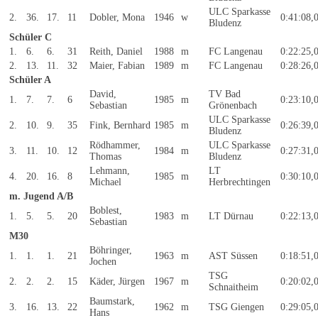
ULC Sparkasse
2.
36.
17.
11
Dobler, Mona
1946
w
0:41:08,
Bludenz
Schüler C
1.
6.
6.
31
Reith, Daniel
1988
m
FC Langenau
0:22:25,
2.
13.
11.
32
Maier, Fabian
1989
m
FC Langenau
0:28:26,
Schüler A
David,
TV Bad
1.
7.
7.
6
1985
m
0:23:10,
Sebastian
Grönenbach
ULC Sparkasse
2.
10.
9.
35
Fink, Bernhard
1985
m
0:26:39,
Bludenz
Rödhammer,
ULC Sparkasse
3.
11.
10.
12
1984
m
0:27:31,
Thomas
Bludenz
Lehmann,
LT
4.
20.
16.
8
1985
m
0:30:10,
Michael
Herbrechtingen
m. Jugend A/B
Boblest,
1.
5.
5.
20
1983
m
LT Dürnau
0:22:13,
Sebastian
M30
Böhringer,
1.
1.
1.
21
1963
m
AST Süssen
0:18:51,
Jochen
TSG
2.
2.
2.
15
Käder, Jürgen
1967
m
0:20:02,
Schnaitheim
Baumstark,
3.
16.
13.
22
1962
m
TSG Giengen
0:29:05,
Hans