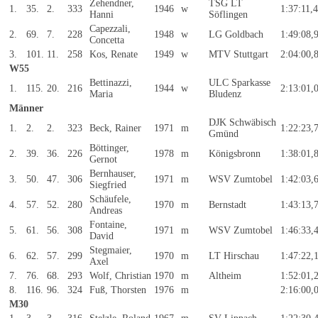
Zehendner,
TSG LT
1.
35.
2.
333
1946
w
1:37:11,
Hanni
Söflingen
Capezzali,
2.
69.
7.
228
1948
w
LG Goldbach
1:49:08,
Concetta
3.
101.
11.
258
Kos, Renate
1949
w
MTV Stuttgart
2:04:00,
W55
Bettinazzi,
ULC Sparkasse
1.
115.
20.
216
1944
w
2:13:01,
Maria
Bludenz
Männer
DJK Schwäbisch
1.
2.
2.
323
Beck, Rainer
1971
m
1:22:23,
Gmünd
Böttinger,
2.
39.
36.
226
1978
m
Königsbronn
1:38:01,
Gernot
Bernhauser,
3.
50.
47.
306
1971
m
WSV Zumtobel
1:42:03,
Siegfried
Schäufele,
4.
57.
52.
280
1970
m
Bernstadt
1:43:13,
Andreas
Fontaine,
5.
61.
56.
308
1971
m
WSV Zumtobel
1:46:33,
David
Stegmaier,
6.
62.
57.
299
1970
m
LT Hirschau
1:47:22,
Axel
7.
76.
68.
293
Wolf, Christian
1970
m
Altheim
1:52:01,
8.
116.
96.
324
Fuß, Thorsten
1976
m
2:16:00,
M30