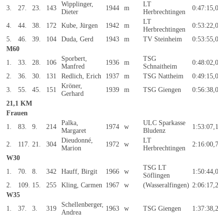
Wipplinger,
LT
3.
27.
23.
143
1944
m
0:47:15,
Dieter
Herbrechtingen
LT
4.
44.
38.
172
Kube, Jürgen
1942
m
0:53:22,
Herbrechtingen
5.
46.
39.
104
Duda, Gerd
1943
m
TV Steinheim
0:53:55,
M60
Sporbert,
TSG
1.
33.
28.
106
1936
m
0:48:02,
Manfred
Schnaitheim
2.
36.
30.
131
Redlich, Erich
1937
m
TSG Nattheim
0:49:15,
Kröner,
3.
55.
45.
151
1939
m
TSG Giengen
0:56:38,
Gerhard
21,1 KM
Frauen
Palka,
ULC Sparkasse
1.
83.
9.
214
1974
w
1:53:07,
Margaret
Bludenz
Dieudonné,
LT
2.
117.
21.
304
1972
w
2:16:00,
Marion
Herbrechtingen
W30
TSG LT
1.
70.
8.
342
Hauff, Birgit
1966
w
1:50:44,
Söflingen
2.
109.
15.
255
Kling, Carmen
1967
w
(Wasseralfingen)
2:06:17,
W35
Schellenberger,
1.
37.
3.
319
1963
w
TSG Giengen
1:37:38,
Andrea