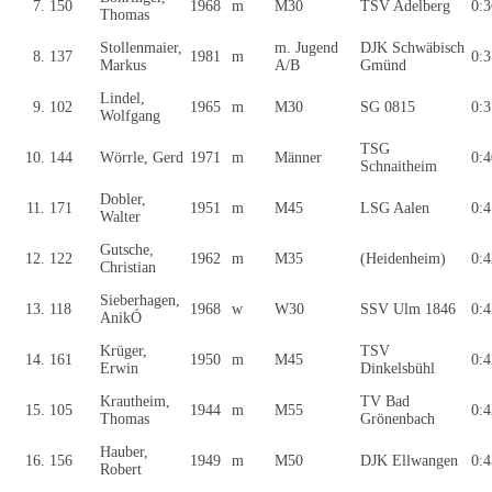
7.
150
1968
m
M30
TSV Adelberg
0:3
Thomas
Stollenmaier,
m. Jugend
DJK Schwäbisch
8.
137
1981
m
0:3
Markus
A/B
Gmünd
Lindel,
9.
102
1965
m
M30
SG 0815
0:3
Wolfgang
TSG
10.
144
Wörrle, Gerd
1971
m
Männer
0:4
Schnaitheim
Dobler,
11.
171
1951
m
M45
LSG Aalen
0:4
Walter
Gutsche,
12.
122
1962
m
M35
(Heidenheim)
0:4
Christian
Sieberhagen,
13.
118
1968
w
W30
SSV Ulm 1846
0:4
AnikÓ
Krüger,
TSV
14.
161
1950
m
M45
0:4
Erwin
Dinkelsbühl
Krautheim,
TV Bad
15.
105
1944
m
M55
0:4
Thomas
Grönenbach
Hauber,
16.
156
1949
m
M50
DJK Ellwangen
0:4
Robert