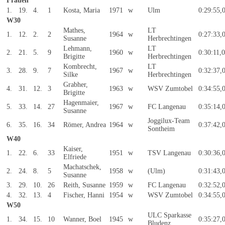
Frauen
1.
19.
4.
1
Kosta, Maria
1971
w
Ulm
0:29:55,
W30
Mathes,
LT
1.
12.
2.
2
1964
w
0:27:33,
Susanne
Herbrechtingen
Lehmann,
LT
2.
21.
5.
9
1960
w
0:30:11,
Brigitte
Herbrechtingen
Kombrecht,
LT
3.
28.
9.
7
1967
w
0:32:37,
Silke
Herbrechtingen
Grabher,
4.
31.
12.
3
1963
w
WSV Zumtobel
0:34:55,
Brigitte
Hagenmaier,
5.
33.
14.
27
1967
w
FC Langenau
0:35:14,
Susanne
Joggilux-Team
6.
35.
16.
34
Römer, Andrea
1964
w
0:37:42,
Sontheim
W40
Kaiser,
1.
22.
6.
33
1951
w
TSV Langenau
0:30:36,
Elfriede
Machatschek,
2.
24.
8.
5
1958
w
(Ulm)
0:31:43,
Susanne
3.
29.
10.
26
Reith, Susanne
1959
w
FC Langenau
0:32:52,
4.
32.
13.
4
Fischer, Hanni
1954
w
WSV Zumtobel
0:34:55,
W50
ULC Sparkasse
1.
34.
15.
10
Wanner, Boel
1945
w
0:35:27,
Bludenz