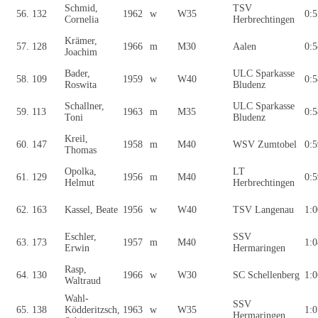
Schmid,
TSV
56.
132
1962
w
W35
0:5
Cornelia
Herbrechtingen
Krämer,
57.
128
1966
m
M30
Aalen
0:5
Joachim
Bader,
ULC Sparkasse
58.
109
1959
w
W40
0:5
Roswita
Bludenz
Schallner,
ULC Sparkasse
59.
113
1963
m
M35
0:5
Toni
Bludenz
Kreil,
60.
147
1958
m
M40
WSV Zumtobel
0:5
Thomas
Opolka,
LT
61.
129
1956
m
M40
0:5
Helmut
Herbrechtingen
62.
163
Kassel, Beate
1956
w
W40
TSV Langenau
1:0
Eschler,
SSV
63.
173
1957
m
M40
1:0
Erwin
Hermaringen
Rasp,
64.
130
1966
w
W30
SC Schellenberg
1:0
Waltraud
Wahl-
SSV
65.
138
Ködderitzsch,
1963
w
W35
1:0
Hermaringen