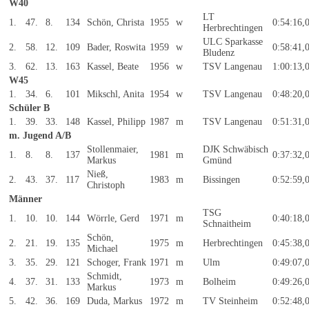
W40
LT
1.
47.
8.
134
Schön, Christa
1955
w
0:54:16,
Herbrechtingen
ULC Sparkasse
2.
58.
12.
109
Bader, Roswita
1959
w
0:58:41,
Bludenz
3.
62.
13.
163
Kassel, Beate
1956
w
TSV Langenau
1:00:13,
W45
1.
34.
6.
101
Mikschl, Anita
1954
w
TSV Langenau
0:48:20,
Schüler B
1.
39.
33.
148
Kassel, Philipp
1987
m
TSV Langenau
0:51:31,
m. Jugend A/B
Stollenmaier,
DJK Schwäbisch
1.
8.
8.
137
1981
m
0:37:32,
Markus
Gmünd
Nieß,
2.
43.
37.
117
1983
m
Bissingen
0:52:59,
Christoph
Männer
TSG
1.
10.
10.
144
Wörrle, Gerd
1971
m
0:40:18,
Schnaitheim
Schön,
2.
21.
19.
135
1975
m
Herbrechtingen
0:45:38,
Michael
3.
35.
29.
121
Schoger, Frank
1971
m
Ulm
0:49:07,
Schmidt,
4.
37.
31.
133
1973
m
Bolheim
0:49:26,
Markus
5.
42.
36.
169
Duda, Markus
1972
m
TV Steinheim
0:52:48,