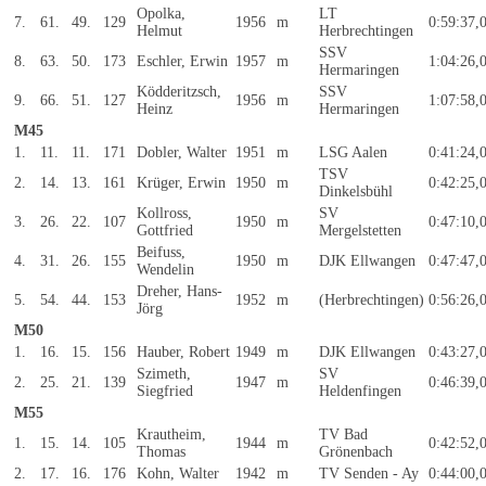
Opolka,
LT
7.
61.
49.
129
1956
m
0:59:37,
Helmut
Herbrechtingen
SSV
8.
63.
50.
173
Eschler, Erwin
1957
m
1:04:26,
Hermaringen
Ködderitzsch,
SSV
9.
66.
51.
127
1956
m
1:07:58,
Heinz
Hermaringen
M45
1.
11.
11.
171
Dobler, Walter
1951
m
LSG Aalen
0:41:24,
TSV
2.
14.
13.
161
Krüger, Erwin
1950
m
0:42:25,
Dinkelsbühl
Kollross,
SV
3.
26.
22.
107
1950
m
0:47:10,
Gottfried
Mergelstetten
Beifuss,
4.
31.
26.
155
1950
m
DJK Ellwangen
0:47:47,
Wendelin
Dreher, Hans-
5.
54.
44.
153
1952
m
(Herbrechtingen)
0:56:26,
Jörg
M50
1.
16.
15.
156
Hauber, Robert
1949
m
DJK Ellwangen
0:43:27,
Szimeth,
SV
2.
25.
21.
139
1947
m
0:46:39,
Siegfried
Heldenfingen
M55
Krautheim,
TV Bad
1.
15.
14.
105
1944
m
0:42:52,
Thomas
Grönenbach
2.
17.
16.
176
Kohn, Walter
1942
m
TV Senden - Ay
0:44:00,