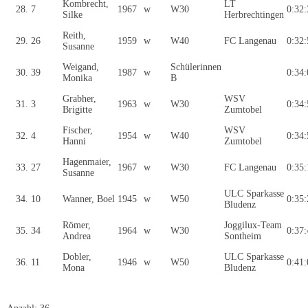
Kombrecht,
LT
28.
7
1967
w
W30
0:32:
Silke
Herbrechtingen
Reith,
29.
26
1959
w
W40
FC Langenau
0:32:
Susanne
Weigand,
Schülerinnen
30.
39
1987
w
0:34:
Monika
B
Grabher,
WSV
31.
3
1963
w
W30
0:34:
Brigitte
Zumtobel
Fischer,
WSV
32.
4
1954
w
W40
0:34:
Hanni
Zumtobel
Hagenmaier,
33.
27
1967
w
W30
FC Langenau
0:35:
Susanne
ULC Sparkasse
34.
10
Wanner, Boel
1945
w
W50
0:35:
Bludenz
Römer,
Joggilux-Team
35.
34
1964
w
W30
0:37:
Andrea
Sontheim
Dobler,
ULC Sparkasse
36.
11
1946
w
W50
0:41:
Mona
Bludenz
CreatorLaufverwaltung