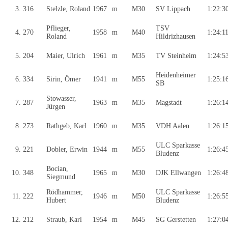
3.
316
Stelzle, Roland
1967
m
M30
SV Lippach
1:22:3
Pflieger,
TSV
4.
270
1958
m
M40
1:24:1
Roland
Hildrizhausen
5.
204
Maier, Ulrich
1961
m
M35
TV Steinheim
1:24:5
Heidenheimer
6.
334
Sirin, Ömer
1941
m
M55
1:25:1
SB
Stowasser,
7.
287
1963
m
M35
Magstadt
1:26:1
Jürgen
8.
273
Rathgeb, Karl
1960
m
M35
VDH Aalen
1:26:1
ULC Sparkasse
9.
221
Dobler, Erwin
1944
m
M55
1:26:4
Bludenz
Bocian,
10.
348
1965
m
M30
DJK Ellwangen
1:26:4
Siegmund
Rödhammer,
ULC Sparkasse
11.
222
1946
m
M50
1:26:5
Hubert
Bludenz
12.
212
Straub, Karl
1954
m
M45
SG Gerstetten
1:27:0