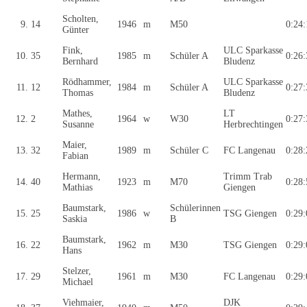
Scholten,
9.
14
1946
m
M50
0:24:
Günter
Fink,
ULC Sparkasse
10.
35
1985
m
Schüler A
0:26:
Bernhard
Bludenz
Rödhammer,
ULC Sparkasse
11.
12
1984
m
Schüler A
0:27:
Thomas
Bludenz
Mathes,
LT
12.
2
1964
w
W30
0:27:
Susanne
Herbrechtingen
Maier,
13.
32
1989
m
Schüler C
FC Langenau
0:28:
Fabian
Hermann,
Trimm Trab
14.
40
1923
m
M70
0:28:
Mathias
Giengen
Baumstark,
Schülerinnen
15.
25
1986
w
TSG Giengen
0:29:
Saskia
B
Baumstark,
16.
22
1962
m
M30
TSG Giengen
0:29:
Hans
Stelzer,
17.
29
1961
m
M30
FC Langenau
0:29:
Michael
Viehmaier,
DJK