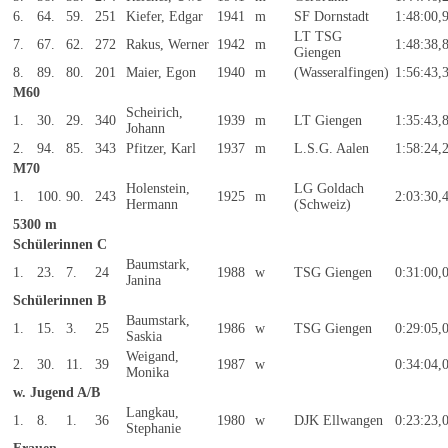
6.
64.
59.
251
Kiefer, Edgar
1941
m
SF Dornstadt
1:48:00,
LT TSG
7.
67.
62.
272
Rakus, Werner
1942
m
1:48:38,
Giengen
8.
89.
80.
201
Maier, Egon
1940
m
(Wasseralfingen)
1:56:43,
M60
Scheirich,
1.
30.
29.
340
1939
m
LT Giengen
1:35:43,
Johann
2.
94.
85.
343
Pfitzer, Karl
1937
m
L.S.G. Aalen
1:58:24,
M70
Holenstein,
LG Goldach
1.
100.
90.
243
1925
m
2:03:30,
Hermann
(Schweiz)
5300 m
Schülerinnen C
Baumstark,
1.
23.
7.
24
1988
w
TSG Giengen
0:31:00,
Janina
Schülerinnen B
Baumstark,
1.
15.
3.
25
1986
w
TSG Giengen
0:29:05,
Saskia
Weigand,
2.
30.
11.
39
1987
w
0:34:04,
Monika
w. Jugend A/B
Langkau,
1.
8.
1.
36
1980
w
DJK Ellwangen
0:23:23,
Stephanie