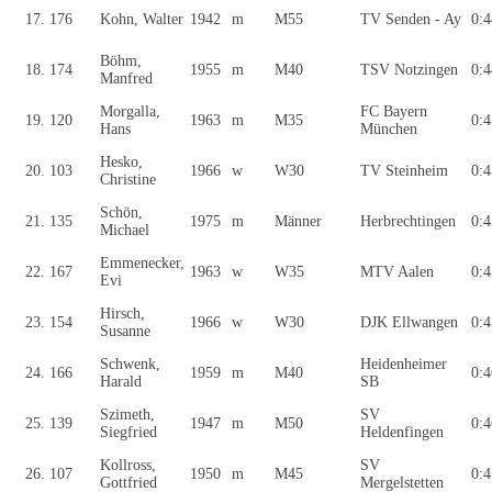
17.
176
Kohn, Walter
1942
m
M55
TV Senden - Ay
0:4
Böhm,
18.
174
1955
m
M40
TSV Notzingen
0:4
Manfred
Morgalla,
FC Bayern
19.
120
1963
m
M35
0:4
Hans
München
Hesko,
20.
103
1966
w
W30
TV Steinheim
0:4
Christine
Schön,
21.
135
1975
m
Männer
Herbrechtingen
0:4
Michael
Emmenecker,
22.
167
1963
w
W35
MTV Aalen
0:4
Evi
Hirsch,
23.
154
1966
w
W30
DJK Ellwangen
0:4
Susanne
Schwenk,
Heidenheimer
24.
166
1959
m
M40
0:4
Harald
SB
Szimeth,
SV
25.
139
1947
m
M50
0:4
Siegfried
Heldenfingen
Kollross,
SV
26.
107
1950
m
M45
0:4
Gottfried
Mergelstetten