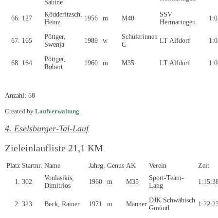
Sabine
Ködderitzsch,
SSV
66.
127
1956
m
M40
1:0
Heinz
Hermaringen
Pöttger,
Schülerinnen
67.
165
1989
w
LT Alfdorf
1:0
Swenja
C
Pöttger,
68.
164
1960
m
M35
LT Alfdorf
1:0
Robert
CreatorLaufverwaltung
Anzahl: 68
Created by
Laufverwaltung
4. Eselsburger-Tal-Lauf
Zieleinlaufliste 21,1 KM
Platz
Startnr.
Name
Jahrg.
Genus
AK
Verein
Zeit
Voulasikis,
Sport-Team-
1.
302
1960
m
M35
1:15:3
Dimitrios
Lang
DJK Schwäbisch
2.
323
Beck, Rainer
1971
m
Männer
1:22:2
Gmünd