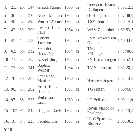
Intersport Kraus
4.
23.
23.
344
Gratzl, Rainer
1953
m
1:33:12,
Dillingen
5.
36.
34.
322
Kössl, Manfred
1954
m
(Eislingen)
1:37:38,
6.
40.
37.
295
Wurm, Werner
1951
m
TSV Beuren
1:38:14,
Fischer, Hans-
7.
42.
39.
309
1954
m
WSV Zumtobel
1:39:53,
Paul
Couchi,
ESV Schwäbisch
8.
45.
42.
330
1951
m
1:40:33,
Joachim
Gmünd
Schmidt,
TSG LT
9.
63.
58.
332
1954
m
1:47:48,
Hans-Jörg
Söflingen
10.
71.
63.
303
Kassel, Jürgen
1954
m
SV Hörvelsingen
1:50:52,
Baptist,
11.
73.
65.
341
1954
m
TV Steinheim
1:51:28,
Werner
Schneider,
LT
12.
78.
70.
282
1950
m
1:52:13,
Manfred
Herbrechtingen
Ernst, Hans-
13.
90.
81.
202
1951
m
TG Hofen
1:56:43,
Hubert
Wohnhaas,
14.
97.
88.
225
1950
m
LT Bellamont
2:00:11,
Emil
Royal Manor of
15.
103.
91.
245
Hughes, David
1952
m
2:04:13,
Portland
ULC Sparkasse
16.
107.
94.
223
Pichler, Karl
1951
m
2:06:10,
Bludenz
M50