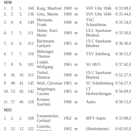
M30
1.
1.
1.
160
Karg, Manfred
1969
m
SSV Ulm 1846
0:33:08,
2.
3.
3.
136
Götz, Martin
1969
m
SSV Ulm 1846
0:35:44,
Hermann,
TSG
3.
4.
4.
149
1968
m
0:35:54,
Frank
Schnaitheim
Venier, Karl-
ULC Sparkasse
4.
5.
5.
111
1969
m
0:35:56,
Heinz
Bludenz
Bachmann,
ULC Sparkasse
5.
6.
6.
112
1965
m
0:36:30,
Gerhard
Bludenz
Böhringer,
6.
7.
7.
150
1968
m
TSV Adelberg
0:36:52,
Thomas
Lindel,
7.
9.
9.
102
1965
m
SG 0815
0:37:42,
Wolfgang
Tschol,
ULC Sparkasse
8.
41.
35.
115
1969
m
0:52:27,
Dietmar
Bludenz
9.
49.
41.
145
Wolf, Christian
1965
m
SC Schellenberg
0:54:27,
Wipplinger,
LT
10.
53.
43.
142
1965
m
0:56:09,
Carsten
Herbrechtingen
Krämer,
11.
57.
46.
128
1966
m
Aalen
0:58:13,
Joachim
M35
Emmenecker,
1.
2.
2.
168
1962
m
MTV Aalen
0:33:08,
Gerhard
Gutsche,
2.
12.
12.
122
1962
m
(Heidenheim)
0:42:05,