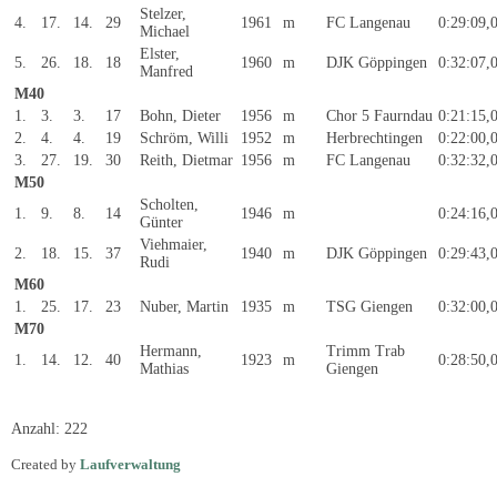
Stelzer,
4.
17.
14.
29
1961
m
FC Langenau
0:29:09,
Michael
Elster,
5.
26.
18.
18
1960
m
DJK Göppingen
0:32:07,
Manfred
M40
1.
3.
3.
17
Bohn, Dieter
1956
m
Chor 5 Faurndau
0:21:15,
2.
4.
4.
19
Schröm, Willi
1952
m
Herbrechtingen
0:22:00,
3.
27.
19.
30
Reith, Dietmar
1956
m
FC Langenau
0:32:32,
M50
Scholten,
1.
9.
8.
14
1946
m
0:24:16,
Günter
Viehmaier,
2.
18.
15.
37
1940
m
DJK Göppingen
0:29:43,
Rudi
M60
1.
25.
17.
23
Nuber, Martin
1935
m
TSG Giengen
0:32:00,
M70
Hermann,
Trimm Trab
1.
14.
12.
40
1923
m
0:28:50,
Mathias
Giengen
CreatorLaufverwaltung
Anzahl: 222
Created by
Laufverwaltung